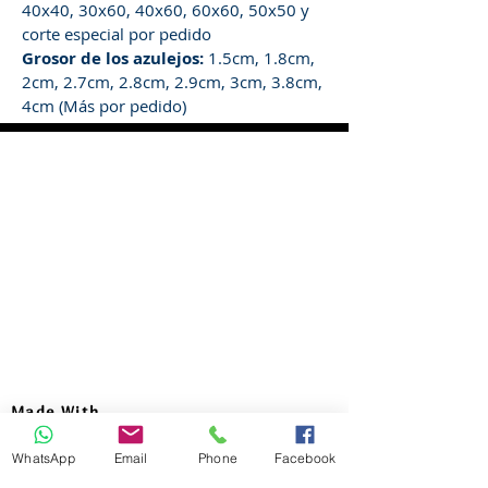
40x40, 30x60, 40x60, 60x60, 50x50 y
corte especial por pedido
Grosor de los azulejos:
1.5cm, 1.8cm,
2cm, 2.7cm, 2.8cm, 2.9cm, 3cm, 3.8cm,
4cm (Más por pedido)
Made With
Head Office :
WhatsApp
Email
Phone
Facebook
Address : 99 Emtedad El-Aml buildings,