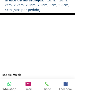
Grosor de los azulejos:
1.5cm, 1.8cm,
2cm, 2.7cm, 2.8cm, 2.9cm, 3cm, 3.8cm,
4cm (Más por pedido)
Made With
Head Office :
Address : 99 Emtedad El-Aml buildings,
WhatsApp
Email
Phone
Facebook
autostroad Rd, Maadi, Cairo , Egypt
Email :