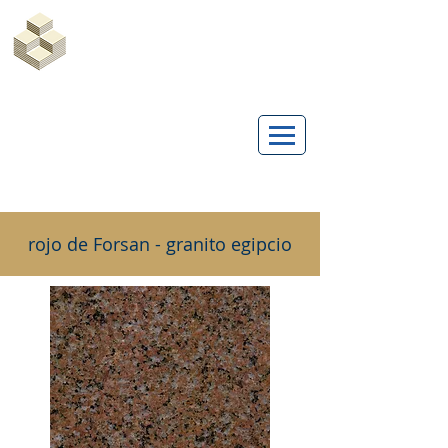
Marble Egypt | Marmoles Egypt
rojo de Forsan - granito egipcio